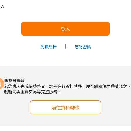
關
登入
閉
視
窗，
登入
以
避
免
免費註冊
忘記密碼
失
敗！
Transferring
data…
Please
舊會員提醒
do
若您尚未完成帳號整合，請先進行資料轉移，即可繼續使用遊戲派對、
not
戲新聞與虛寶交易等完整服務。
close
the
前往資料轉移
window
to
avoid
failure!