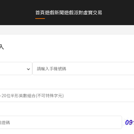
首頁
遊戲新聞
遊戲派對
虛寶交易
入
資
料
傳
輸
中…
請
勿